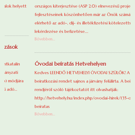
országos kiterjesztése (ASP 2.0) elnevezésű projekt
fejlesztéseinek köszönhetően már az Önök számára is
elérhető az adó-, díj- és illetékfizetési kötelezettségek online
lekérdezése és befizetése....
Bővebben...
Óvodai beíratás Hetvehelyen
Kedves LEENDŐ HETVEHELYI ÓVODAI SZÜLŐK! A kihirdetett
beiratkozási rendet sajnos a járvány felülírta. A beiratkozás új
rendjéról szóló tájékoztatót itt olvashatják:
http://hetvehely.hu/index.php/ovodai-hirek/135-ovodai-
beiratas
Bővebben...