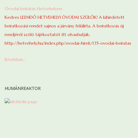
Óvodai beíratás Hetvehelyen
Kedves LEENDŐ HETVEHELYI ÓVODAI SZÜLŐK! A kihirdetett
beiratkozási rendet sajnos a járvány felülírta. A beiratkozás új
rendjéról szóló tájékoztatót itt olvashatják:
http://hetvehely.hu/index.php/ovodai-hirek/135-ovodai-beiratas
Bővebben...
HUMÁNREAKTOR