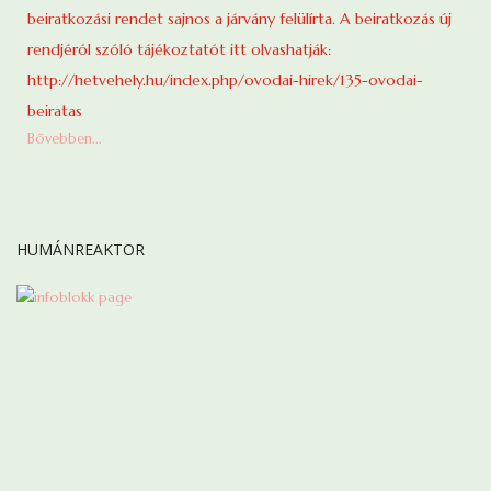
beiratkozási rendet sajnos a járvány felülírta. A beiratkozás új
rendjéról szóló tájékoztatót itt olvashatják:
http://hetvehely.hu/index.php/ovodai-hirek/135-ovodai-
beiratas
Bővebben...
HUMÁNREAKTOR